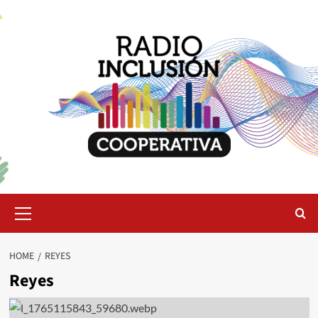
Skip
to
content
Primary
Menu
HOME
REYES
Reyes