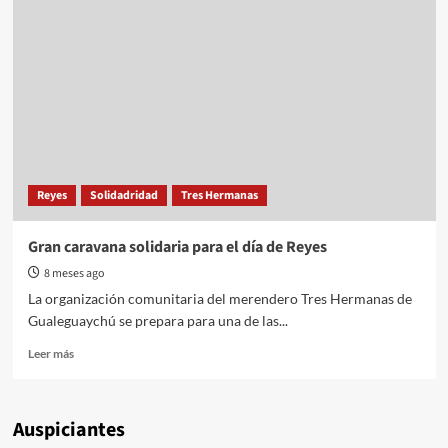
Reyes
Solidadridad
Tres Hermanas
Gran caravana solidaria para el día de Reyes
8 meses ago
La organización comunitaria del merendero Tres Hermanas de
Gualeguaychú se prepara para una de las...
Read
Leer más
more
about
Gran
Auspiciantes
caravana
solidaria