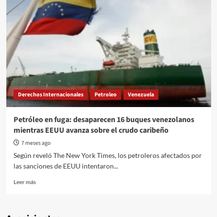
Derechos Internacionales
Petroleo
Venezuela
Petróleo en fuga: desaparecen 16 buques venezolanos
mientras EEUU avanza sobre el crudo caribeño
7 meses ago
Según reveló The New York Times, los petroleros afectados por
las sanciones de EEUU intentaron...
Read
Leer más
more
about
Petróleo