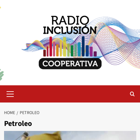
Skip
to
content
Primary
Menu
HOME
PETROLEO
Petroleo