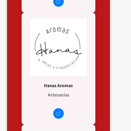
Hanas Aromas
Artesanías