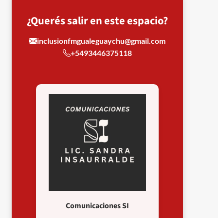
¿Querés salir en este espacio?
inclusionfmgualeguaychu@gmail.com
+5493446375118
Comunicaciones SI