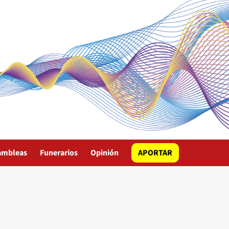
ambleas
Funerarios
Opinión
APORTAR