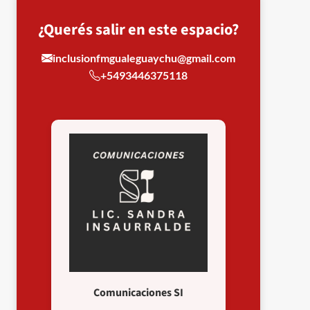
¿Querés salir en este espacio?
inclusionfmgualeguaychu@gmail.com
+5493446375118
Comunicaciones SI