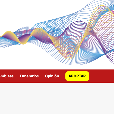
ambleas
Funerarios
Opinión
APORTAR