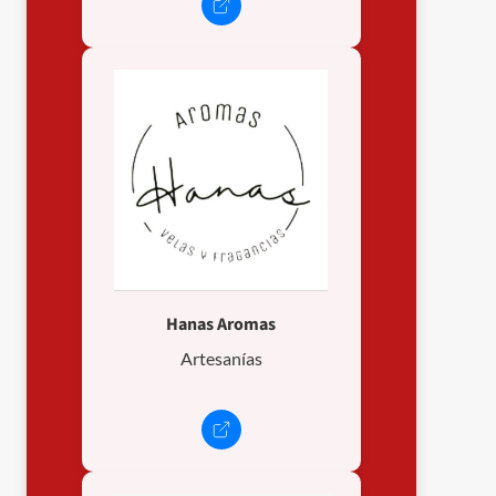
Hanas Aromas
Artesanías