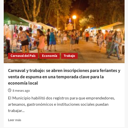
Carnaval del País
Economía
Trabajo
Carnaval y trabajo: se abren inscripciones para feriantes y
venta de espuma en una temporada clave para la
economía local
8 meses ago
El Municipio habilitó dos registros para que emprendedores,
artesanos, gastronómicos e instituciones sociales puedan
trabajar...
Read
Leer más
more