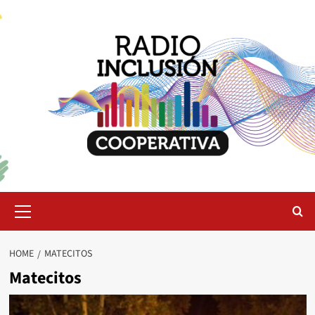
Skip
to
content
Primary
Menu
HOME
MATECITOS
Matecitos