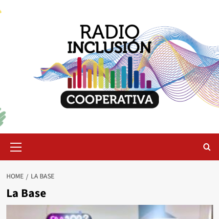
Skip
to
content
Primary
Menu
HOME
LA BASE
La Base