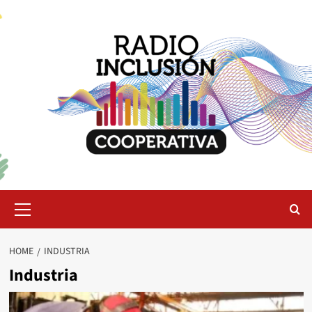
Skip
to
content
Primary
Menu
HOME
INDUSTRIA
Industria