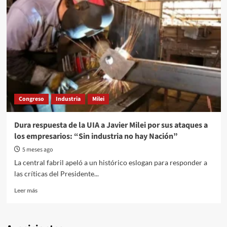
Congreso
Industria
Milei
Dura respuesta de la UIA a Javier Milei por sus ataques a
los empresarios: “Sin industria no hay Nación”
5 meses ago
La central fabril apeló a un histórico eslogan para responder a
las críticas del Presidente...
Read
Leer más
more
about
Dura