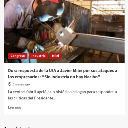
Congreso
Industria
Milei
Dura respuesta de la UIA a Javier Milei por sus ataques a
los empresarios: “Sin industria no hay Nación”
5 meses ago
La central fabril apeló a un histórico eslogan para responder a
las críticas del Presidente...
Read
Leer más
more
about
Dura