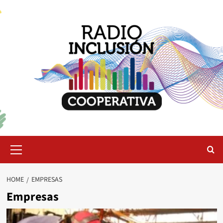
Skip
to
content
Primary
Menu
HOME
EMPRESAS
Empresas