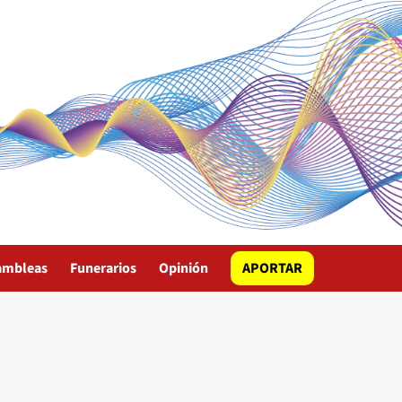
ambleas
Funerarios
Opinión
APORTAR