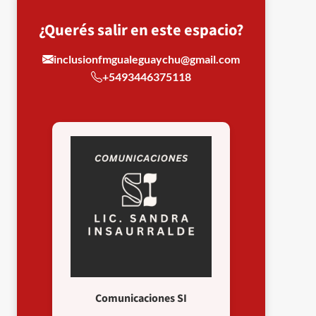
¿Querés salir en este espacio?
inclusionfmgualeguaychu@gmail.com
+5493446375118
Comunicaciones SI