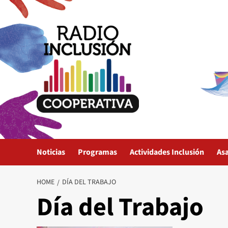
Skip
to
content
Noticias
Programas
Actividades Inclusión
As
HOME
DÍA DEL TRABAJO
Día del Trabajo