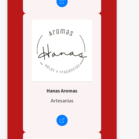
Hanas Aromas
Artesanías