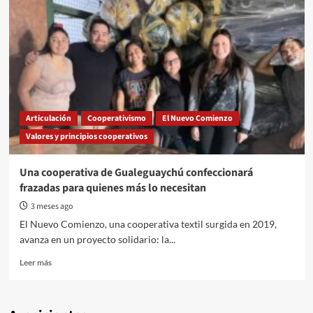
Articulación
Cooperativismo
El Nuevo Comienzo
Valores y principios cooperativos
Una cooperativa de Gualeguaychú confeccionará
frazadas para quienes más lo necesitan
3 meses ago
El Nuevo Comienzo, una cooperativa textil surgida en 2019,
avanza en un proyecto solidario: la...
Read
Leer más
more
about
Una