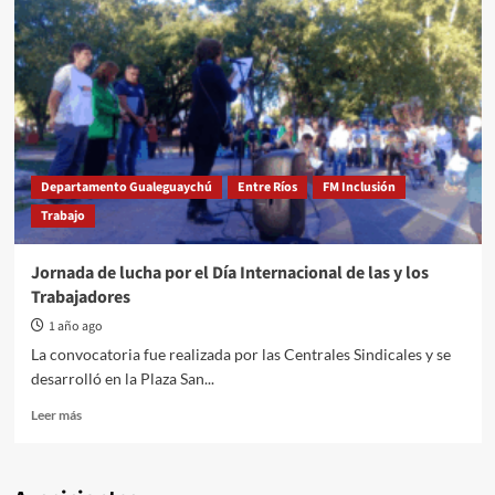
Departamento Gualeguaychú
Entre Ríos
FM Inclusión
Trabajo
Jornada de lucha por el Día Internacional de las y los
Trabajadores
1 año ago
La convocatoria fue realizada por las Centrales Sindicales y se
desarrolló en la Plaza San...
Read
Leer más
more
about
Jornada