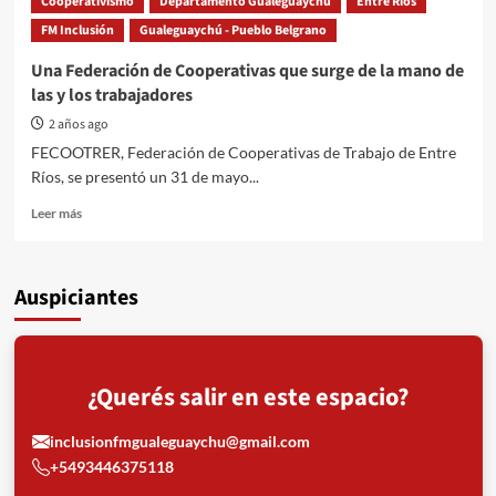
Cooperativismo
Departamento Gualeguaychú
Entre Ríos
FM Inclusión
Gualeguaychú - Pueblo Belgrano
Una Federación de Cooperativas que surge de la mano de
las y los trabajadores
2 años ago
FECOOTRER, Federación de Cooperativas de Trabajo de Entre
Ríos, se presentó un 31 de mayo...
Read
Leer más
more
about
Una
Auspiciantes
Federación
de
Cooperativas
que
surge
¿Querés salir en este espacio?
de
la
inclusionfmgualeguaychu@gmail.com
mano
de
+5493446375118
las