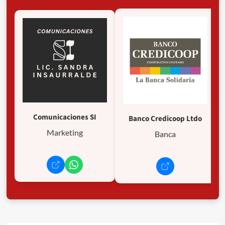
y
los
trabajadores
Comunicaciones SI
Banco Credicoop Ltdo
Marketing
Banca