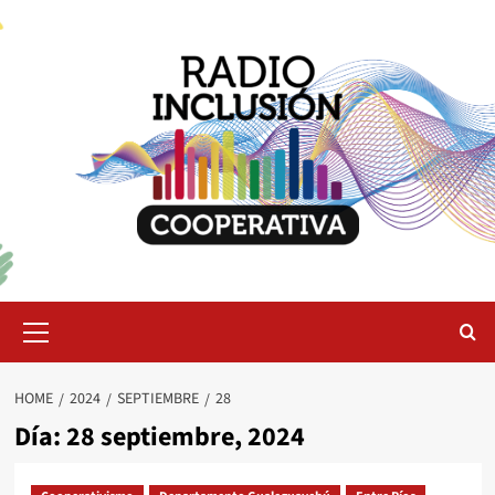
Skip
to
content
Primary
Menu
HOME
2024
SEPTIEMBRE
28
Día:
28 septiembre, 2024