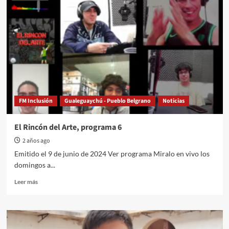
–
Música
con
Gustavo
Ramos
y
Silvio
Stefani
FM Inclusión
Gualeguaychú - Pueblo Belgrano
Noticias
El Rincón del Arte, programa 6
2 años ago
Emitido el 9 de junio de 2024 Ver programa Miralo en vivo los
domingos a...
Read
Leer más
more
about
El
Rincón
del