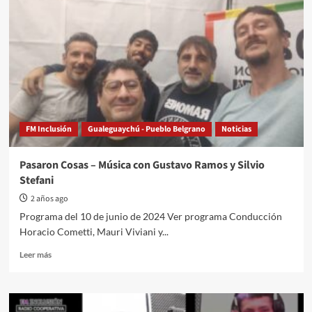
segundo
programa
FM Inclusión
Gualeguaychú - Pueblo Belgrano
Noticias
Pasaron Cosas – Música con Gustavo Ramos y Silvio
Stefani
2 años ago
Programa del 10 de junio de 2024 Ver programa Conducción
Horacio Cometti, Mauri Viviani y...
Read
Leer más
more
about
Pasaron
Cosas