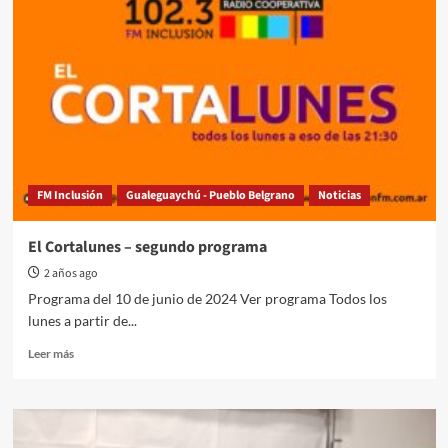
FM Inclusión
Gualeguaychú - Pueblo Belgrano
Noticias
El Cortalunes – segundo programa
2 años ago
Programa del 10 de junio de 2024 Ver programa Todos los
lunes a partir de...
Read
Leer más
more
about
El
Cortalunes
–