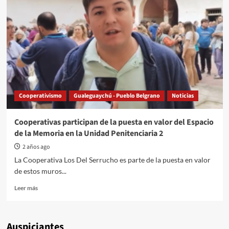
Arte,
programa
6
Cooperativismo
Gualeguaychú - Pueblo Belgrano
Noticias
Cooperativas participan de la puesta en valor del Espacio
de la Memoria en la Unidad Penitenciaria 2
2 años ago
La Cooperativa Los Del Serrucho es parte de la puesta en valor
de estos muros...
Read
Leer más
more
about
Cooperativas
Auspiciantes
participan